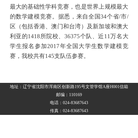
最大的基础性学科竞赛，也是世界上规模最大
的数学建模竞赛。据悉，来自全国
34
个省
/
市
/
区（包括香港、澳门和台湾）及新加坡和澳大
利亚的
1418
所院校、
36375
个队、近
11
万名大
学生报名参加
2017
年全国大学生数学建模竞
赛，我校共有
145
支队伍参赛。
地址：辽宁省沈阳市浑南区创新路195号文管学馆A座H001信箱
邮编：110169
电话：024-83687643
传真：024-83687643