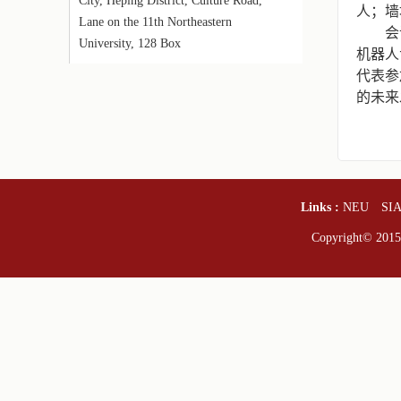
City, Heping District, Culture Road,
人；墙
Lane on the 11th Northeastern
会
University, 128 Box
机器人
代表参
的未来
Links :
NEU
SI
Copyright© 2015-