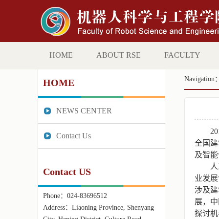
HOME
ABOUT RSE
FACULTY
Navigation
HOME
NEWS CENTER
20
Contact Us
全国建
及智能
人
Contact US
业发展
涉及建
Phone：
024-83696512
展，中
Address：
Liaoning Province, Shenyang
探讨机