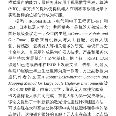
模式噪声的能力，最后将其应用于视觉惯导里程计算法
(VIO)
。该方法的提出使得机器人在烟雾等极端场景下
实现鲁棒的位姿估计成为可能。
据悉，
IROS
由
IEEE
（电气和电子工程师协会）和
RSJ
（日本机器人学会）共同举办，是机器人领域三大
国际顶级会议之一，今年的主题为
Consumer Robots and
Our Futur
，接收来自机器人与人工智能、机器人视
觉、传感器、云机器人等相关领域的研究。会议开办三
十余年来，其展示的成果为机器人技术、产品和服务水
平的持续发展奠定了坚实基础。据了解，
REAL LAB
课题组已连续两年在
IROS
上发表文章，去年，机器人
学院
19
届硕士毕业生赵世博为第一作者，方正副教授为
通讯作者的文章
A Robust Laser-Inertial Odometry and
Mapping Method for Large-Scale Highway Environments
被
IROS 2019
收录，由东北大学，腾讯无人驾驶实验室，
卡内基梅隆大学共同完成，东北大学为第一完成单位。
该论文提出了一种新颖的激光惯性里程计和建图方法，
可以实现在大型高速公路环境中实时低漂移和鲁棒的姿
态估计。这项研究很好的克服了无人车在高速、动态场