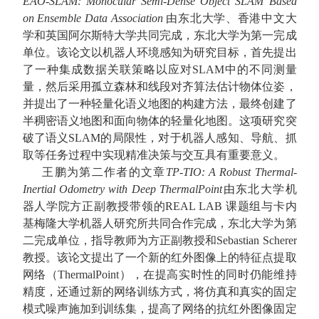
EAO-SLAM: Monocular Semi-Dense Object SLAM Based
on Ensemble Data Association
由东北大学、香港中文大
学和英国阿尔斯特大学共同完成，东北大学为第一完成
单位。该论文以机器人环境感知为研究目标，首先提出
了一种集成数据关联策略以应对
SLAM
中的不同测量
量，然后采用孤立森林和线段对齐算法估计物体位姿，
并提出了一种轻量化语义地图的构建方法，最终创建了
半稠密语义地图和面向物体的轻量化地图。这项研究突
破了语义
SLAM
的局限性，对于机器人感知、导航、抓
取等任务过程中实现精准决策与交互具有重要意义。
王鹏为第二作者的文章
TP-TIO: A Robust Thermal-
Inertial Odometry with Deep ThermalPoint
由东北大学机
器人学院方正副教授带领的
REAL LAB
课题组与卡内
基梅隆大学机器人研究所共同合作完成，东北大学为第
二完成单位，指导教师为方正副教授和
Sebastian Scherer
教授。该论文提出了一个新的红外图像上的特征点提取
网络（
ThermalPoint
），在提高实时性的同时仍能维持
精度，还通过新的网络训练方式，将仿真和真实的固定
模式噪声施加到训练集，提高了网络的抗红外图像固定