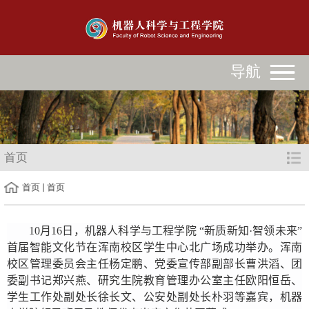
导航
首页
首页
首页
10
月
16
日，机器人科学与工程学院 “
新质新知
·
智领未来
”
首届
智能文化节
在浑南校区学生中心北广场成功举办。浑南
校区管理委员会主任杨定鹏、党委宣传部副部长曹洪滔、团
委副书记郑兴燕、研究生院教育管理办公室主任欧阳恒岳、
学生工作处副处长徐长文、公安处副处长朴羽等嘉宾，机器