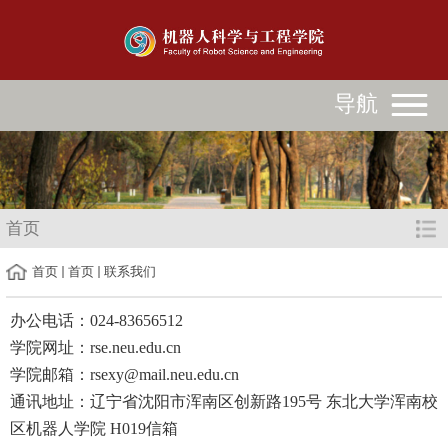
导航
首页
首页
首页
联系我们
办公电话：
024-83656512
学院网址：
rse.neu.edu.cn
学院邮箱：
rsexy@mail.neu.edu.cn
通讯地址：辽宁省沈阳市浑南区创新路
195
号 东北大学浑南校
区机器人学院
H019
信箱