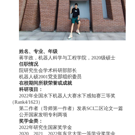
姓名、专业、年级
蒋学政，机器人科学与工程学院，
2020
级硕士
任职情况
院研究生会学术科研部部长
机器人硕
2001
党支部
组织委员
在校期间所获荣誉或成就
科研项目：
2022
年全国水下机器人大赛水下感知赛三等奖
（
Rank4/1623
）
第二作者（导师第一作者）发表
SCI
二区论文一篇
公开国家发明专利两项
奖学金类：
2022
年研究生国家奖学金
2020
、
2021
、
2022
年东北大学一等学业奖学金